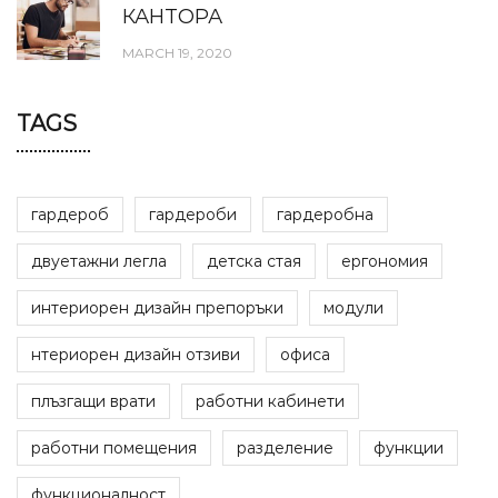
КАНТОРА
MARCH 19, 2020
TAGS
гардероб
гардероби
гардеробна
двуетажни легла
детска стая
ергономия
интериорен дизайн препоръки
модули
нтериорен дизайн отзиви
офиса
плъзгащи врати
работни кабинети
работни помещения
разделение
функции
функционалност