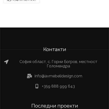
Контакти
София област, с. Горни Богров, местност
Голомендра
info@avmebelidesign.com
+359 888 999 643
Последни проекти